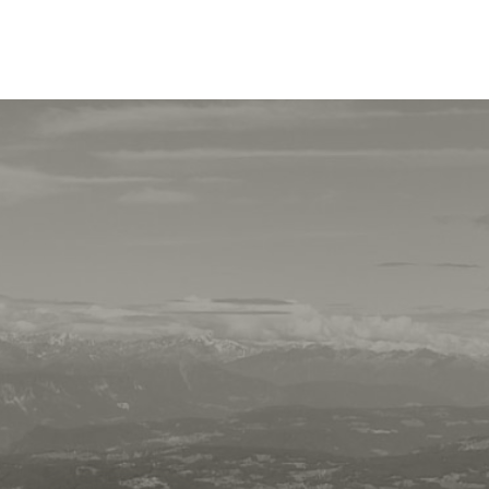
Storno & Reiserücktritt
Broschüren & Karten
Anfrage