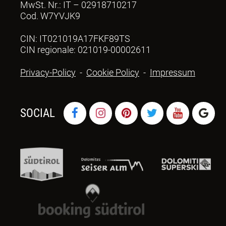
MwSt. Nr.: IT – 02918710217
Cod. W7YVJK9
CIN: IT021019A17FKF89TS
CIN regionale: 021019-00002611
Privacy-Policy
-
Cookie Policy
-
Impressum
SOCIAL