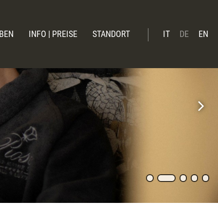
BEN
INFO | PREISE
STANDORT
IT
DE
EN
inter
Booking online
mmer
Preise Sommer 26
Preise Winter 2026 | 27
Verwöhnleistungen
Angebote
News
Geschenkgutschein
Online-Zahlung